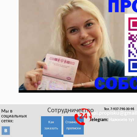
Сотрудничество
Тел. 7-937-796-30-96
Мы в
kupi.propisku@gmai
социальных
Telegram:
Нажмите тут
сетях:
Как
Стоимость
заказать
прописки